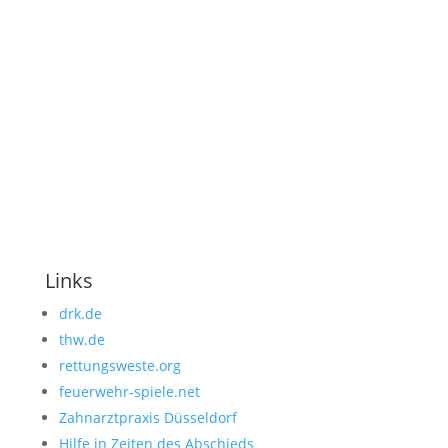
Sondereinsatzgruppen bezeichnet – schließen
die Lücke zwischen dem Rettungsdienst und
dem Katastrophenschutz. Mehr dazu unter
„
Was sind Schnelleinsatzgruppen
?“
Links
drk.de
thw.de
rettungsweste.org
feuerwehr-spiele.net
Zahnarztpraxis Düsseldorf
Hilfe in Zeiten des Abschieds