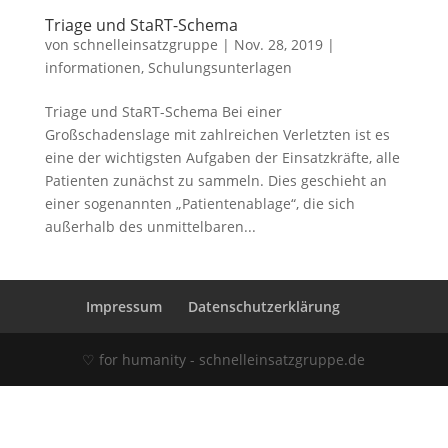
Triage und StaRT-Schema
von
schnelleinsatzgruppe
|
Nov. 28, 2019
|
informationen
,
Schulungsunterlagen
Triage und StaRT-Schema Bei einer
Großschadenslage mit zahlreichen Verletzten ist es
eine der wichtigsten Aufgaben der Einsatzkräfte, alle
Patienten zunächst zu sammeln. Dies geschieht an
einer sogenannten „Patientenablage“, die sich
außerhalb des unmittelbaren...
Impressum
Datenschutzerklärung
♡ for humanity - schnelleinsatzgruppe.de